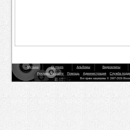
Музыка
Dj mixes
Альбомы
Видеоклипы
Реклама на сайте
Помощь
Администрация
Служба подд
Все права защищены © 2007-2026 Biso