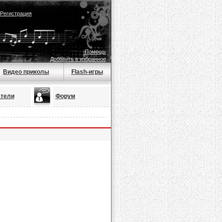
Регистрация
Помощь
Добавить в избранное
Видео приколы
Flash-игры
тели
Форум