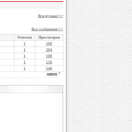
Вся музыка>>>
Все сообщения>>>
Ответов
Просмотров
1
100
1
204
1
108
1
116
1
140
наверх