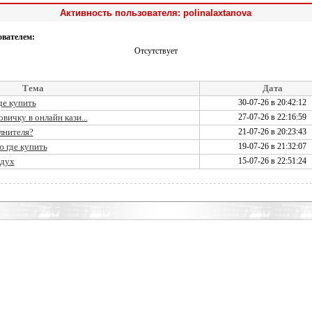
Активность пользователя: polinalaxtanova
ователем:
Отсутствует
Тема
Дата
де купить
30-07-26 в 20:42:12
вичку в онлайн кази...
27-07-26 в 22:16:59
лнителя?
21-07-26 в 20:23:43
 где купить
19-07-26 в 21:32:07
здух
15-07-26 в 22:51:24