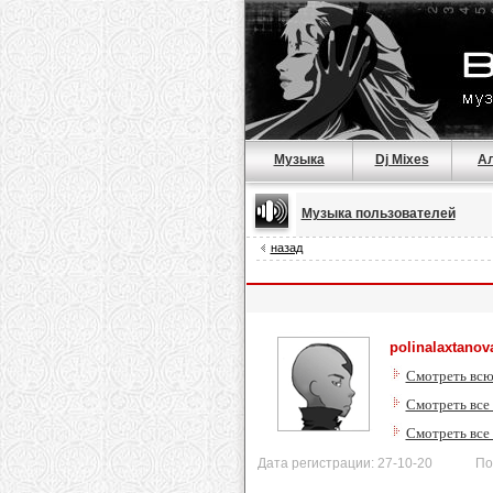
Музыка
Dj Mixes
А
Музыка пользователей
назад
polinalaxtanov
Смотреть всю
Смотреть все
Смотреть все
Дата регистрации: 27-10-20 После