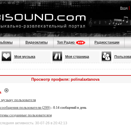
|
Вход
льбомы
Видеоклипы
Топ Радио
Радиостанции
Моя музыка
Моя страница
Пользова
Просмотр профиля: polinalaxtanova
a
 музыку пользователя
 сообщения пользователя (299)
- 0.14 сообщений в день
 темы созданные пользователем
дняя активность: 30-07-26 в 20:42:13