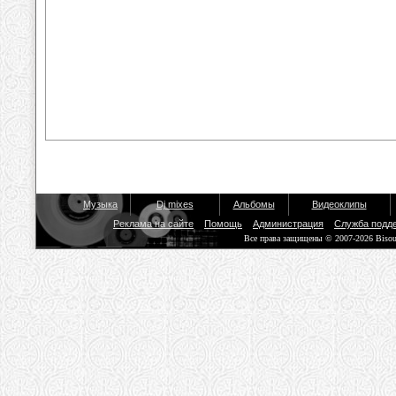
Музыка
Dj mixes
Альбомы
Видеоклипы
Реклама на сайте
Помощь
Администрация
Служба подд
Все права защищены © 2007-2026 Biso