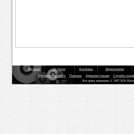
Музыка
Dj mixes
Альбомы
Видеоклипы
Реклама на сайте
Помощь
Администрация
Служба подд
Все права защищены © 2007-2026 Biso