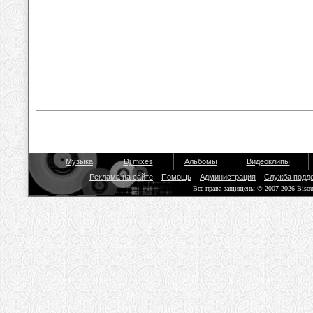
Музыка
Dj mixes
Альбомы
Видеоклипы
Реклама на сайте
Помощь
Администрация
Служба подд
Все права защищены © 2007-2026 Biso