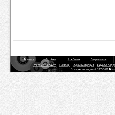
Музыка
Dj mixes
Альбомы
Видеоклипы
Реклама на сайте
Помощь
Администрация
Служба подд
Все права защищены © 2007-2026 Biso