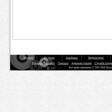
Музыка
Dj mixes
Альбомы
Видеоклипы
Реклама на сайте
Помощь
Администрация
Служба подд
Все права защищены © 2007-2026 Biso