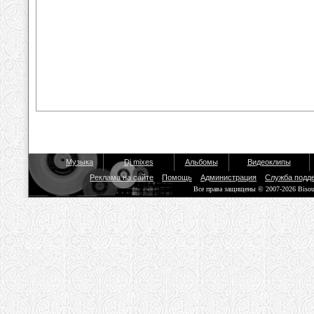
Музыка
Dj mixes
Альбомы
Видеоклипы
Реклама на сайте
Помощь
Администрация
Служба подд
Все права защищены © 2007-2026 Biso