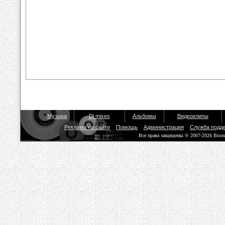
Музыка
Dj mixes
Альбомы
Видеоклипы
Реклама на сайте
Помощь
Администрация
Служба подд
Все права защищены © 2007-2026 Biso