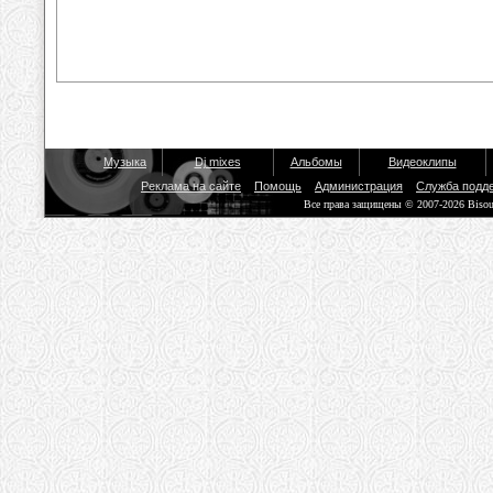
Музыка
Dj mixes
Альбомы
Видеоклипы
Реклама на сайте
Помощь
Администрация
Служба подд
Все права защищены © 2007-2026 Biso