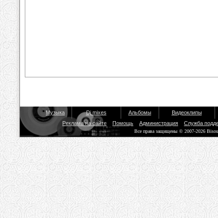
Музыка
Dj mixes
Альбомы
Видеоклипы
Реклама на сайте
Помощь
Администрация
Служба подд
Все права защищены © 2007-2026 Biso