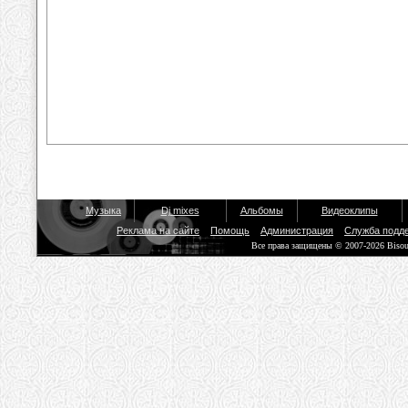
Музыка
Dj mixes
Альбомы
Видеоклипы
Реклама на сайте
Помощь
Администрация
Служба подд
Все права защищены © 2007-2026 Biso