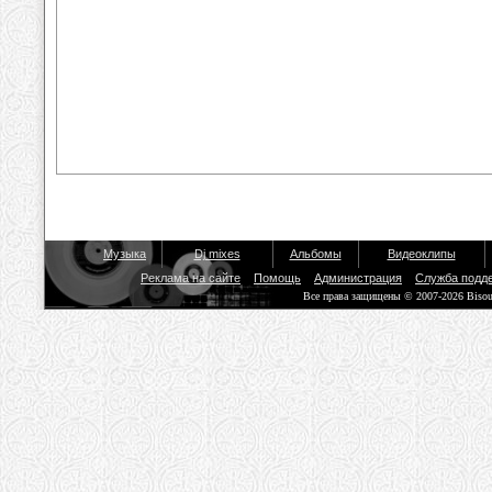
Музыка
Dj mixes
Альбомы
Видеоклипы
Реклама на сайте
Помощь
Администрация
Служба подд
Все права защищены © 2007-2026 Biso