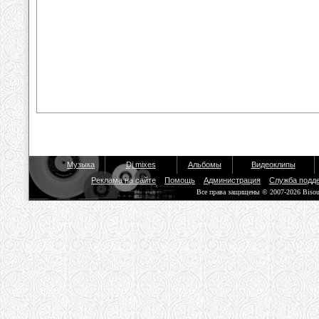
Музыка
Dj mixes
Альбомы
Видеоклипы
Реклама на сайте
Помощь
Администрация
Служба подд
Все права защищены © 2007-2026 Biso