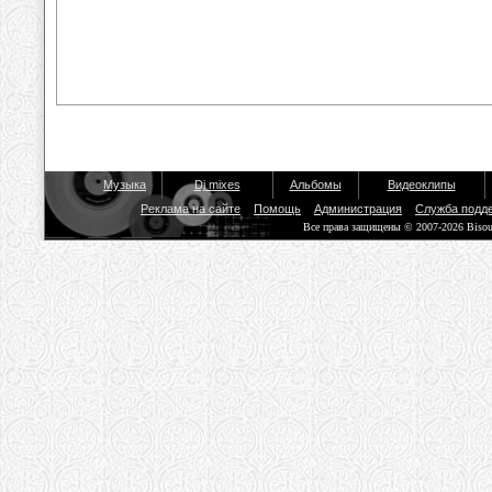
Музыка
Dj mixes
Альбомы
Видеоклипы
Реклама на сайте
Помощь
Администрация
Служба подд
Все права защищены © 2007-2026 Biso