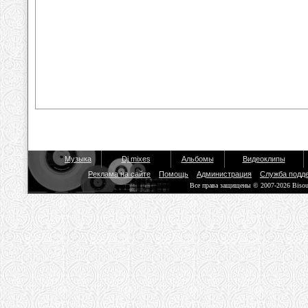
Музыка
Dj mixes
Альбомы
Видеоклипы
Реклама на сайте
Помощь
Администрация
Служба подд
Все права защищены © 2007-2026 Biso