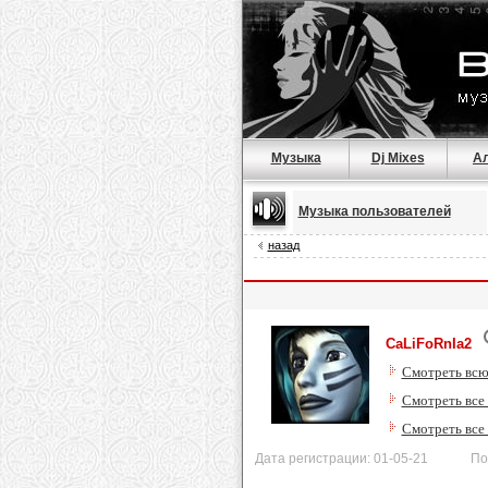
Музыка
Dj Mixes
А
Музыка пользователей
назад
CaLiFoRnIa2
Смотреть всю
Смотреть все
Смотреть все
Дата регистрации: 01-05-21 После