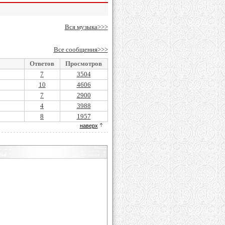
Вся музыка>>>
Все сообщения>>>
Ответов
Просмотров
7
3504
10
4606
7
2900
4
3988
8
1957
наверх