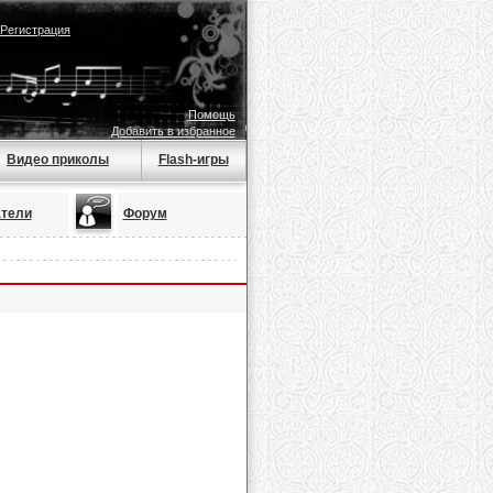
Регистрация
Помощь
Добавить в избранное
Видео приколы
Flash-игры
тели
Форум