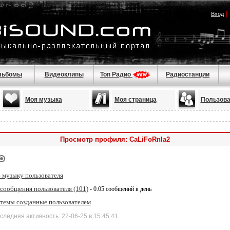
|
Вход
льбомы
Видеоклипы
Топ Радио
Радиостанции
Моя музыка
Моя страница
Пользова
Просмотр профиля: CaLiFoRnIa2
 музыку пользователя
 сообщения пользователя (101)
- 0.05 сообщений в день
 темы созданные пользователем
дняя активность: 22-06-25 в 15:45:41