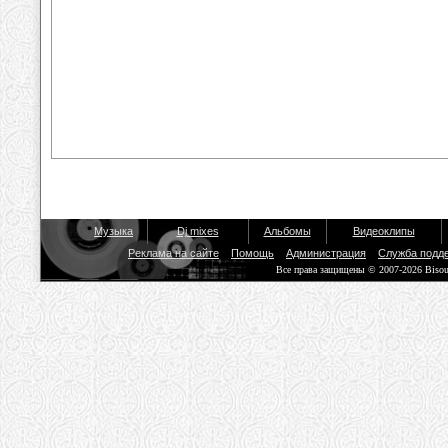
Музыка
Dj mixes
Альбомы
Видеоклипы
Реклама на сайте
Помощь
Администрация
Служба подд
Все права защищены © 2007-2026 Biso