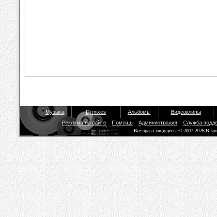
Музыка
Dj mixes
Альбомы
Видеоклипы
Реклама на сайте
Помощь
Администрация
Служба подд
Все права защищены © 2007-2026 Biso