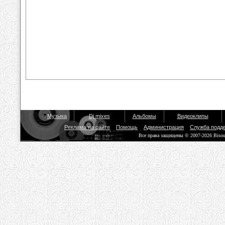
Музыка
Dj mixes
Альбомы
Видеоклипы
Реклама на сайте
Помощь
Администрация
Служба подд
Все права защищены © 2007-2026 Biso