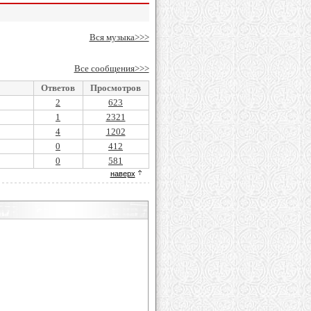
Вся музыка>>>
Все сообщения>>>
Ответов
Просмотров
2
623
1
2321
4
1202
0
412
0
581
наверх