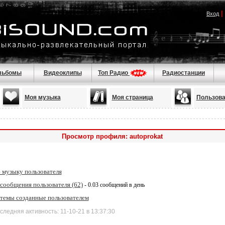
|
Вход
льбомы
Видеоклипы
Топ Радио
Радиостанции
Моя музыка
Моя страница
Пользова
Просмотр профиля: autoprokat
 музыку пользователя
сообщения пользователя (62)
- 0.03 сообщений в день
 темы созданные пользователем
дняя активность: 11-10-21 в 13:37:30