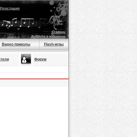
Регистрация
Помощь
Добавить в избранное
Видео приколы
Flash-игры
тели
Форум