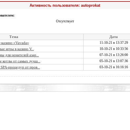
Активность пользователя: autoprokat
ователем:
Отсутствует
Тема
Дата
т-казино «Vavada»
11-10-21 в 13:37:29
ые игры в казино V...
10-10-21 в 10:33:56
ы для ценителей азар...
07-10-21 в 13:26:00
 котлы от самых лучш...
05-10-21 в 13:07:36
SPA-процедур от пров...
03-10-21 в 16:16:16