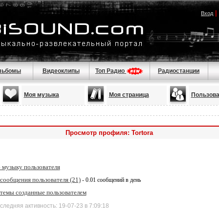
|
Вход
льбомы
Видеоклипы
Топ Радио
Радиостанции
Моя музыка
Моя страница
Пользова
Просмотр профиля: Tortora
 музыку пользователя
сообщения пользователя (21)
- 0.01 сообщений в день
 темы созданные пользователем
дняя активность: 19-07-23 в 7:09:18