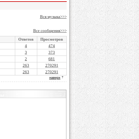
Вся музыка>>>
Все сообщения>>>
Ответов
Просмотров
4
474
3
373
2
681
263
270291
263
270291
наверх