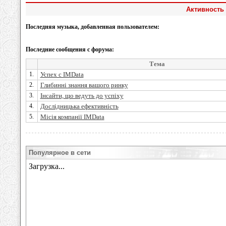
Активность 
Последняя музыка, добавленная пользователем:
Последние сообщения с форума:
Тема
1.
Успех с IMData
2.
Глибинні знання вашого ринку
3.
Інсайти, що ведуть до успіху
4.
Дослідницька ефективність
5.
Місія компанії IMData
Популярное в сети