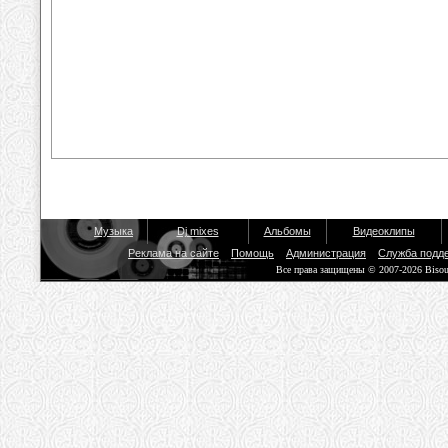
Музыка
Dj mixes
Альбомы
Видеоклипы
Реклама на сайте
Помощь
Администрация
Служба подд
Все права защищены © 2007-2026 Biso