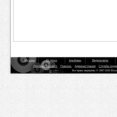
Музыка
Dj mixes
Альбомы
Видеоклипы
Реклама на сайте
Помощь
Администрация
Служба подд
Все права защищены © 2007-2026 Biso