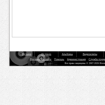
Музыка
Dj mixes
Альбомы
Видеоклипы
Реклама на сайте
Помощь
Администрация
Служба подд
Все права защищены © 2007-2026 Biso