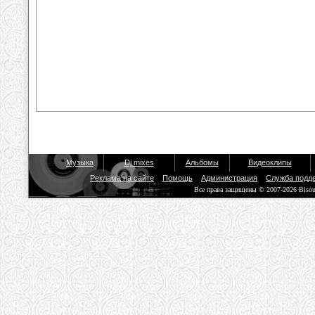
Музыка
Dj mixes
Альбомы
Видеоклипы
Реклама на сайте
Помощь
Администрация
Служба подд
Все права защищены © 2007-2026 Biso