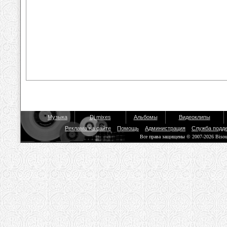
Музыка
Dj mixes
Альбомы
Видеоклипы
Реклама на сайте
Помощь
Администрация
Служба подд
Все права защищены © 2007-2026 Biso