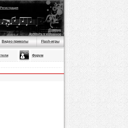
Регистрация
Помощь
Добавить в избранное
Видео приколы
Flash-игры
тели
Форум