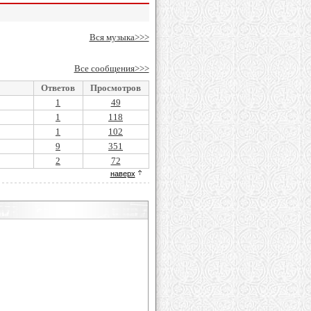
Вся музыка>>>
Все сообщения>>>
Ответов
Просмотров
1
49
1
118
1
102
9
351
2
72
наверх