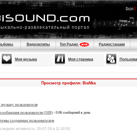
|
Вход
льбомы
Видеоклипы
Топ Радио
Радиостанции
Моя музыка
Моя страница
Пользова
Просмотр профиля: BiaNka
 музыку пользователя
 сообщения пользователя (109)
- 0.06 сообщений в день
 темы созданные пользователем
дняя активность: 28-07-26 в 11:30:50