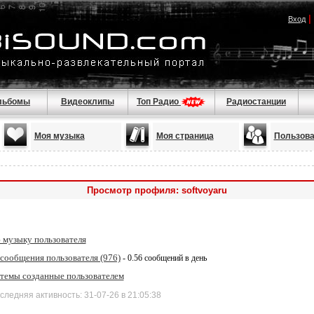
|
Вход
льбомы
Видеоклипы
Топ Радио
Радиостанции
Моя музыка
Моя страница
Пользова
Просмотр профиля: softvoyaru
 музыку пользователя
 сообщения пользователя (976)
- 0.56 сообщений в день
 темы созданные пользователем
дняя активность: 31-07-26 в 21:05:38