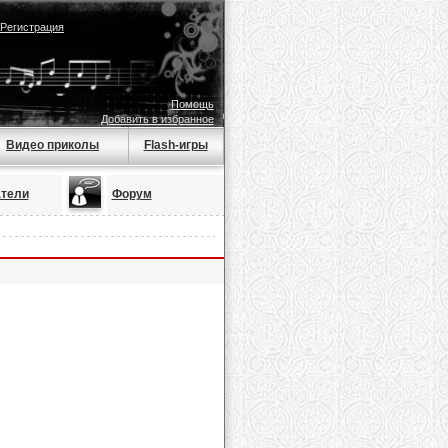
Регистрация
Помощь
Добавить в избранное
Видео приколы
Flash-игры
тели
Форум