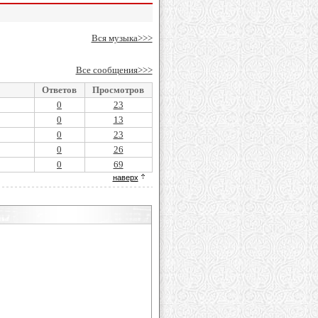
Вся музыка>>>
Все сообщения>>>
Ответов
Просмотров
0
23
0
13
0
23
0
26
0
69
наверх