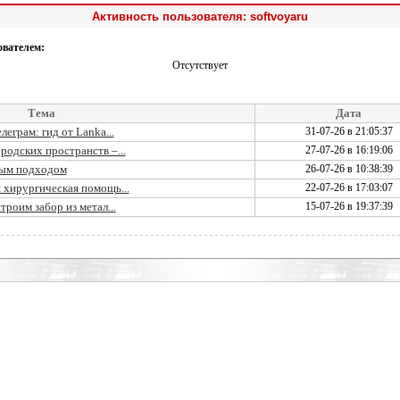
Активность пользователя: softvoyaru
ователем:
Отсутствует
Тема
Дата
еграм: гид от Lanka...
31-07-26 в 21:05:37
одских пространств –...
27-07-26 в 16:19:06
ным подходом
26-07-26 в 10:38:39
 хирургическая помощь...
22-07-26 в 17:03:07
роим забор из метал...
15-07-26 в 19:37:39