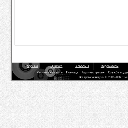
Музыка
Dj mixes
Альбомы
Видеоклипы
Реклама на сайте
Помощь
Администрация
Служба подд
Все права защищены © 2007-2026 Biso