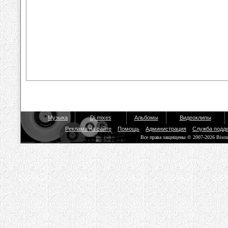
Музыка
Dj mixes
Альбомы
Видеоклипы
Реклама на сайте
Помощь
Администрация
Служба подд
Все права защищены © 2007-2026 Biso