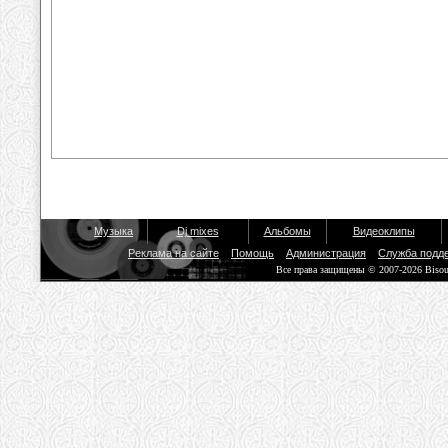
Музыка
Dj mixes
Альбомы
Видеоклипы
Реклама на сайте
Помощь
Администрация
Служба подд
Все права защищены © 2007-2026 Biso