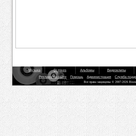
Музыка
Dj mixes
Альбомы
Видеоклипы
Реклама на сайте
Помощь
Администрация
Служба подд
Все права защищены © 2007-2026 Biso