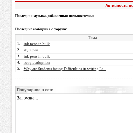
Активность по
Последняя музыка, добавленная пользователем:
Последние сообщения с форума:
Тема
1.
ink pens in bulk
2.
style pen
3.
ink pens in bulk
4.
beagle adoption
5.
Why are Students facing Difficulties in writing La...
Популярное в сети