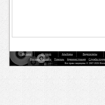
Музыка
Dj mixes
Альбомы
Видеоклипы
Реклама на сайте
Помощь
Администрация
Служба подд
Все права защищены © 2007-2026 Biso