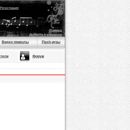
Регистрация
Помощь
Добавить в избранное
Видео приколы
Flash-игры
тели
Форум