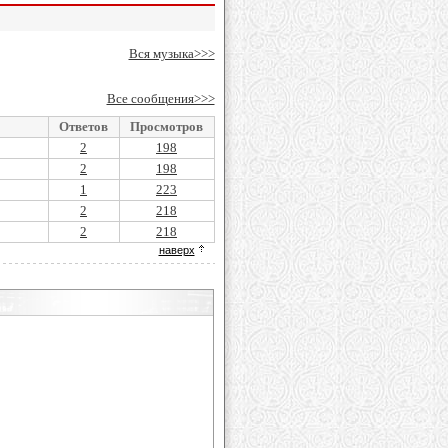
Вся музыка>>>
Все сообщения>>>
Ответов
Просмотров
2
198
2
198
1
223
2
218
2
218
наверх