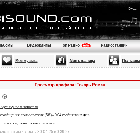
|
Вход
льбомы
Видеоклипы
Топ Радио
Радиостанции
Моя музыка
Моя страница
Пользова
Просмотр профиля: Токарь Роман
 музыку пользователя
сообщения пользователя (58)
- 0.04 сообщений в день
 темы созданные пользователем
дняя активность: 30-04-25 в 0:39:27