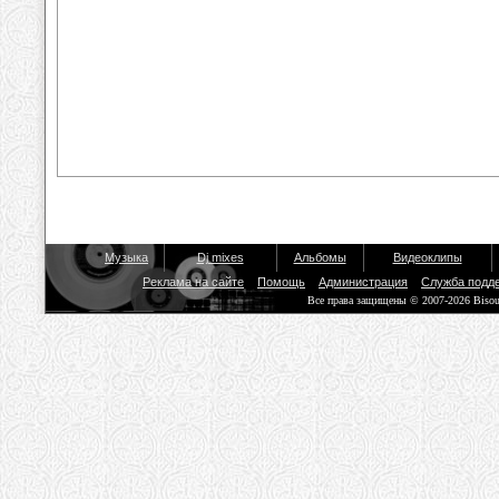
Музыка
Dj mixes
Альбомы
Видеоклипы
Реклама на сайте
Помощь
Администрация
Служба подд
Все права защищены © 2007-2026 Biso