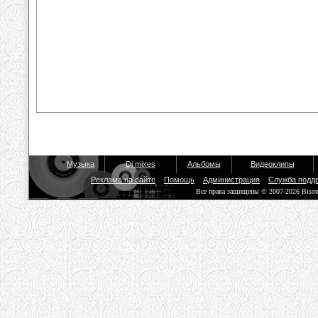
Музыка
Dj mixes
Альбомы
Видеоклипы
Реклама на сайте
Помощь
Администрация
Служба подд
Все права защищены © 2007-2026 Biso