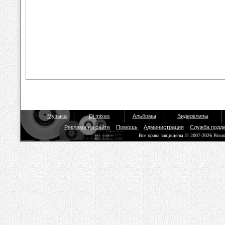
Музыка
Dj mixes
Альбомы
Видеоклипы
Реклама на сайте
Помощь
Администрация
Служба подд
Все права защищены © 2007-2026 Biso