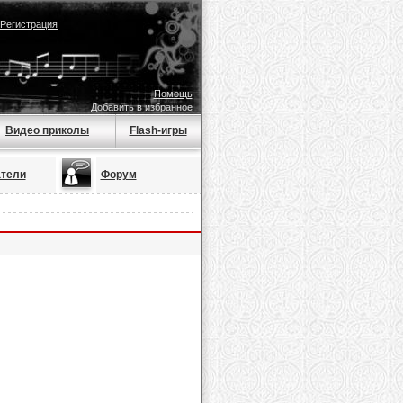
Регистрация
Помощь
Добавить в избранное
Видео приколы
Flash-игры
тели
Форум