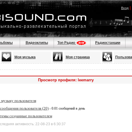
|
Вход
льбомы
Видеоклипы
Топ Радио
Радиостанции
Моя музыка
Моя страница
Пользова
Просмотр профиля: leemarry
 музыку пользователя
сообщения пользователя (20)
- 0.01 сообщений в день
 темы созданные пользователем
дняя активность: 22-08-23 в 6:30:37