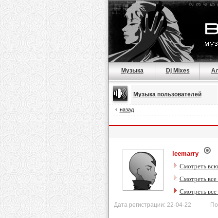
Музыка
Dj Mixes
А
Музыка пользователей
назад
leemarry
Смотреть всю
Смотреть все 
Смотреть все
Дата регистрации: 22-04-22 После