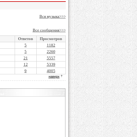
Вся музыка>>>
Все сообщения>>>
Ответов
Просмотров
5
1182
5
2260
21
5557
12
5339
9
4005
наверх