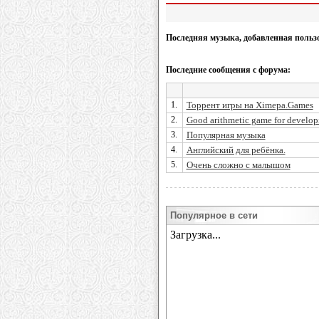
Последняя музыка, добавленная польз
Последние сообщения с форума:
1.
Торрент игры на Ximepa.Games
2.
Good arithmetic game for develop
3.
Популярная музыка
4.
Английский для ребёнка.
5.
Очень сложно с малышом
Популярное в сети