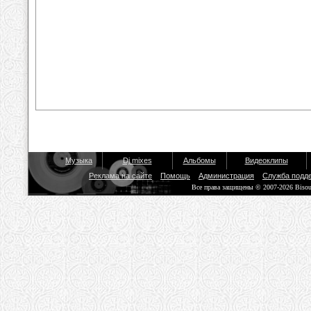
Музыка
Dj mixes
Альбомы
Видеоклипы
Реклама на сайте
Помощь
Администрация
Служба подд
Все права защищены © 2007-2026 Biso