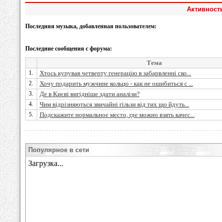
Активность
Последняя музыка, добавленная пользователем:
Последние сообщения с форума:
Тема
1.
Хтось купував четверту генерацію в забарвленні ско...
2.
Хочу подарить мужчине кольцо - как не ошибиться с ...
3.
Де в Києві вигідніше здати аналізи?
4.
Чим відрізняються звичайні гільзи від тих що йдуть...
5.
Подскажите нормальное место, где можно взять качес...
Популярное в сети