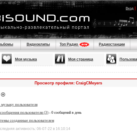
|
Вход
льбомы
Видеоклипы
Топ Радио
Радиостанции
Моя музыка
Моя страница
Пользова
Просмотр профиля: CraigCMeyers
 музыку пользователя
сообщения пользователя (3)
- 0 сообщений в день
 темы созданные пользователем
дняя активность: 06-07-22 в 16:10:14