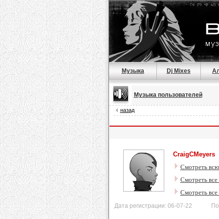
Музыка
Dj Mixes
А
Музыка пользователей
назад
CraigCMeyers
Смотреть всю
Смотреть все 
Смотреть все
Дата регистрации: 06-07-22 После