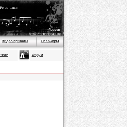
Регистрация
Помощь
Добавить в избранное
Видео приколы
Flash-игры
тели
Форум