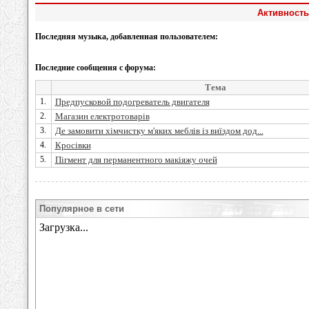
Активность 
Последняя музыка, добавленная пользователем:
Последние сообщения с форума:
Тема
1.
Предпусковой подогреватель двигателя
2.
Магазин електротоварів
3.
Де замовити хімчистку м'яких меблів із виїздом дод...
4.
Кросівки
5.
Пігмент для перманентного макіяжу очей
Популярное в сети