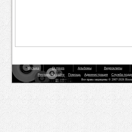
Музыка
Dj mixes
Альбомы
Видеоклипы
Реклама на сайте
Помощь
Администрация
Служба подд
Все права защищены © 2007-2026 Biso