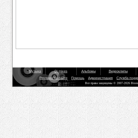
Музыка
Dj mixes
Альбомы
Видеоклипы
Реклама на сайте
Помощь
Администрация
Служба подд
Все права защищены © 2007-2026 Biso