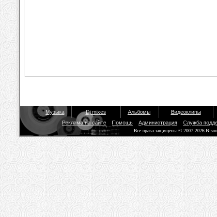
Музыка
Dj mixes
Альбомы
Видеоклипы
Реклама на сайте
Помощь
Администрация
Служба подд
Все права защищены © 2007-2026 Biso