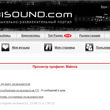
|
Вход
льбомы
Видеоклипы
Топ Радио
Радиостанции
Моя музыка
Моя страница
Пользова
Просмотр профиля: Makisia
 музыку пользователя
сообщения пользователя (3)
- 0 сообщений в день
 темы созданные пользователем
дняя активность: 23-08-22 в 7:06:32