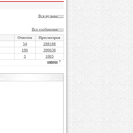
Вся музыка>>>
Все сообщения>>>
Ответов
Просмотров
54
288188
196
390638
3
1065
наверх