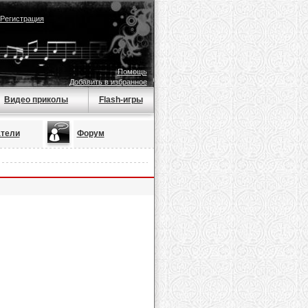
Регистрация
Помощь
Добавить в избранное
Видео приколы
Flash-игры
тели
Форум