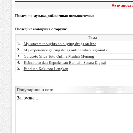
Активность
Последняя музыка, добавленная пользователем:
Последние сообщения с форума:
Тема
1.
My sincere thoughts on buying drugs on line
2.
My experience getting drugs online when regional c...
3.
Gurutoto Situs Toto Online Mudah Menang
4.
Kebuntoto dan Kepraktisan Bermain Secara Digital
5.
Panduan Kokitoto Lengkap
Популярное в сети