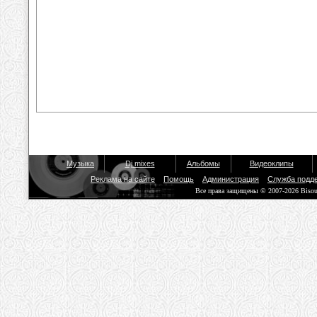
Музыка
Dj mixes
Альбомы
Видеоклипы
Реклама на сайте
Помощь
Администрация
Служба подд
Все права защищены © 2007-2026 Biso