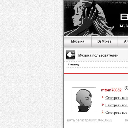
Музыка
Dj Mixes
А
Музыка пользователей
назад
mtom78632
Смотреть всю
Смотреть все
Смотреть все
Дата регистрации: 04-10-22 После