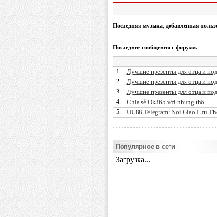
Последняя музыка, добавленная польз
Последние сообщения с форума:
1.
Лучшие презенты для отца и по
2.
Лучшие презенты для отца и по
3.
Лучшие презенты для отца и по
4.
Chia sẻ Ok365 với những thô...
5.
UU88 Telegram: Nơi Giao Lưu Thô
Популярное в сети