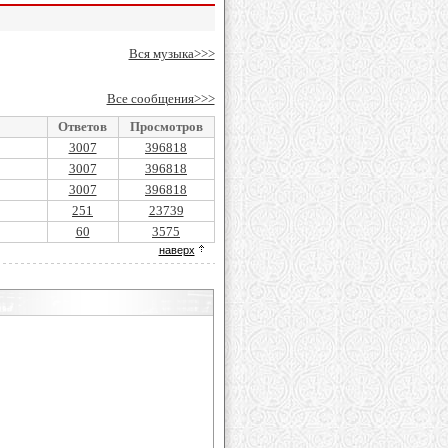
Вся музыка>>>
Все сообщения>>>
Ответов
Просмотров
3007
396818
3007
396818
3007
396818
251
23739
60
3575
наверх