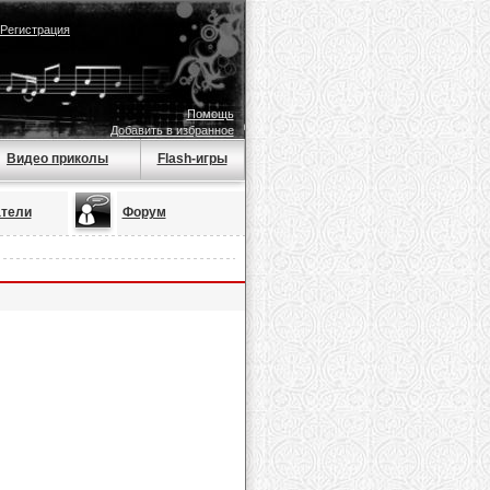
Регистрация
Помощь
Добавить в избранное
Видео приколы
Flash-игры
тели
Форум