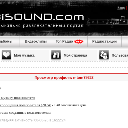
|
Вход
льбомы
Видеоклипы
Топ Радио
Радиостанции
Моя музыка
Моя страница
Пользова
Просмотр профиля: mtom78632
 музыку пользователя
 сообщения пользователя (2074)
- 1.48 сообщений в день
 темы созданные пользователем
дняя активность: 08-08-26 в 16:22:24