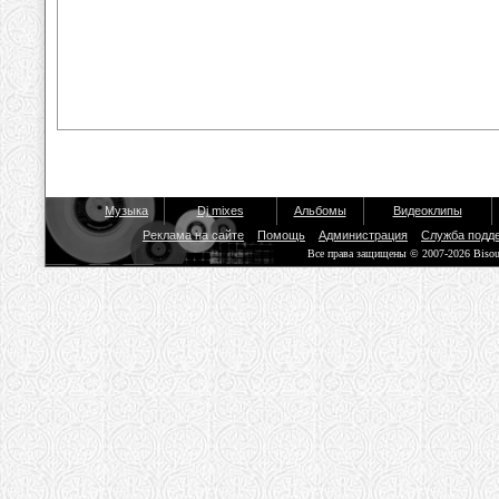
Музыка
Dj mixes
Альбомы
Видеоклипы
Реклама на сайте
Помощь
Администрация
Служба подд
Все права защищены © 2007-2026 Biso