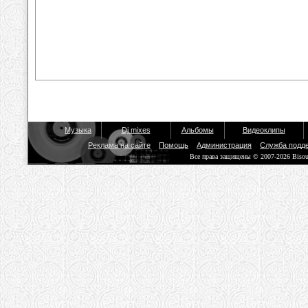
Музыка
Dj mixes
Альбомы
Видеоклипы
Реклама на сайте
Помощь
Администрация
Служба подд
Все права защищены © 2007-2026 Biso